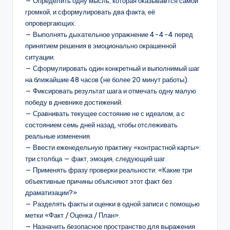
— Определить одну мысль, которая оказываeтся самой
громкой, и сформулировать два факта, её
опровергающих.
— Выполнять дыхательное упражнение 4-4-4 перед
принятием решения в эмоционально окрашенной
ситуации.
— Сформулировать один конкретный и выполнимый шаг
на ближайшие 48 часов (не более 20 минут работы).
— Фиксировать результат шага и отмечать одну малую
победу в дневнике достижений.
— Сравнивать текущее состояние не с идеалом, а с
состоянием семь дней назад, чтобы отслеживать
реальные изменения.
— Ввести еженедельную практику «контрастной карты»:
три столбца — факт, эмоция, следующий шаг.
— Применять фразу проверки реальности: «Какие три
объективные причины объясняют этот факт без
драматизации?»
— Разделять факты и оценки в одной записи с помощью
метки «Факт / Оценка / План».
— Назначить безопасное пространство для выражения