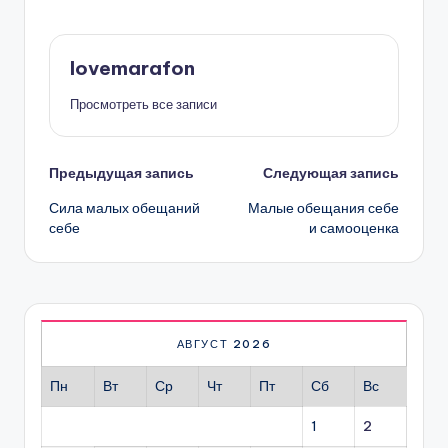
lovemarafon
Просмотреть все записи
Навигация
Предыдущая запись
Следующая запись
Сила малых обещаний
Малые обещания себе
записи
себе
и самооценка
АВГУСТ 2026
Пн
Вт
Ср
Чт
Пт
Сб
Вс
1
2