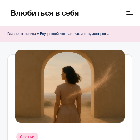
Влюбиться в себя
Перейти
к
Марафон
содержимому
саморазвития
Главная страница
»
Внутренний контраст как инструмент роста
Опубликовано
Статьи