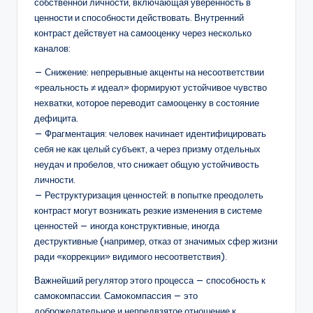
собственной личности, включающая уверенность в
ценности и способности действовать. Внутренний
контраст действует на самооценку через несколько
каналов:
— Снижение: непрерывные акценты на несоответствии
«реальность ≠ идеал» формируют устойчивое чувство
нехватки, которое переводит самооценку в состояние
дефицита.
— Фрагментация: человек начинает идентифицировать
себя не как целый субъект, а через призму отдельных
неудач и пробелов, что снижает общую устойчивость
личности.
— Реструктуризация ценностей: в попытке преодолеть
контраст могут возникать резкие изменения в системе
ценностей — иногда конструктивные, иногда
деструктивные (например, отказ от значимых сфер жизни
ради «коррекции» видимого несоответствия).
Важнейший регулятор этого процесса — способность к
самокомпассии. Самокомпассия — это
доброжелательное и непредвзятое отношение к