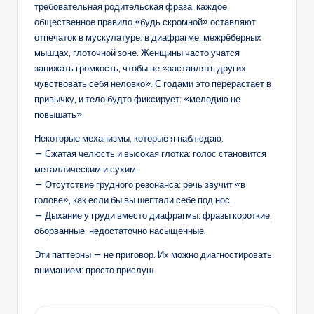
требовательная родительская фраза, каждое
общественное правило «будь скромной» оставляют
отпечаток в мускулатуре: в диафрагме, межрёберных
мышцах, глоточной зоне. Женщины часто учатся
занижать громкость, чтобы не «заставлять других
чувствовать себя неловко». С годами это перерастает в
привычку, и тело будто фиксирует: «мелодию не
повышать».
Некоторые механизмы, которые я наблюдаю:
— Сжатая челюсть и высокая глотка: голос становится
металлическим и сухим.
— Отсутствие грудного резонанса: речь звучит «в
голове», как если бы вы шептали себе под нос.
— Дыхание у груди вместо диафрагмы: фразы короткие,
оборванные, недостаточно насыщенные.
Эти паттерны — не приговор. Их можно диагностировать
вниманием: просто прислуш