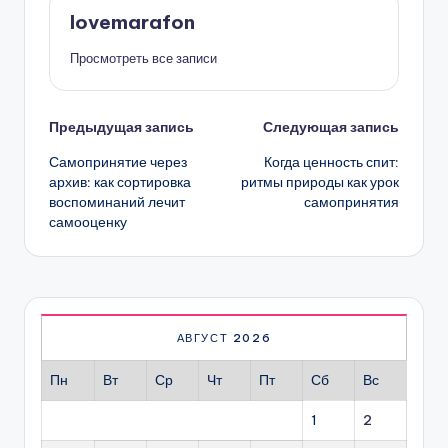
lovemarafon
Просмотреть все записи
Навигация
Предыдущая запись
Следующая запись
Самопринятие через
Когда ценность спит:
записи
архив: как сортировка
ритмы природы как урок
воспоминаний лечит
самопринятия
самооценку
АВГУСТ 2026
Пн
Вт
Ср
Чт
Пт
Сб
Вс
1
2