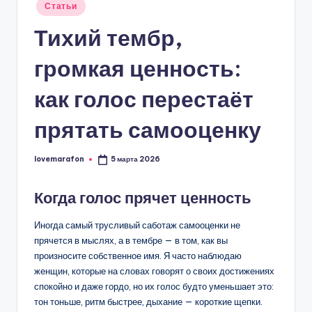
Опубликовано
Статьи
в
Тихий тембр,
громкая ценность:
как голос перестаёт
прятать самооценку
lovemarafon
5 марта 2026
Запись
от
Когда голос прячет ценность
Иногда самый трусливый саботаж самооценки не
прячется в мыслях, а в тембре — в том, как вы
произносите собственное имя. Я часто наблюдаю
женщин, которые на словах говорят о своих достижениях
спокойно и даже гордо, но их голос будто уменьшает это:
тон тоньше, ритм быстрее, дыхание — короткие щепки.