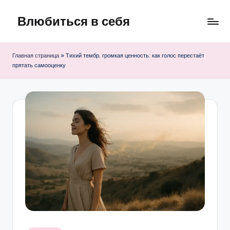
Влюбиться в себя
Перейти
к
Марафон
содержимому
саморазвития
Главная страница
»
Тихий тембр, громкая ценность: как голос перестаёт
прятать самооценку