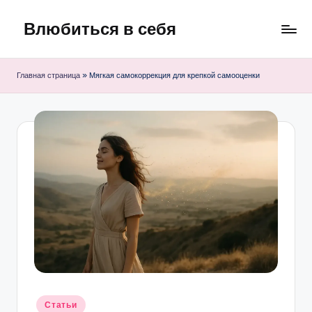
Влюбиться в себя
Перейти
к
Марафон
содержимому
саморазвития
Главная страница
»
Мягкая самокоррекция для крепкой самооценки
Опубликовано
Статьи