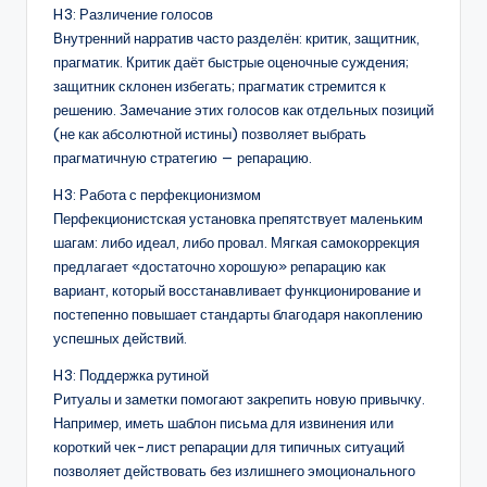
H3: Различение голосов
Внутренний нарратив часто разделён: критик, защитник,
прагматик. Критик даёт быстрые оценочные суждения;
защитник склонен избегать; прагматик стремится к
решению. Замечание этих голосов как отдельных позиций
(не как абсолютной истины) позволяет выбрать
прагматичную стратегию — репарацию.
H3: Работа с перфекционизмом
Перфекционистская установка препятствует маленьким
шагам: либо идеал, либо провал. Мягкая самокоррекция
предлагает «достаточно хорошую» репарацию как
вариант, который восстанавливает функционирование и
постепенно повышает стандарты благодаря накоплению
успешных действий.
H3: Поддержка рутиной
Ритуалы и заметки помогают закрепить новую привычку.
Например, иметь шаблон письма для извинения или
короткий чек-лист репарации для типичных ситуаций
позволяет действовать без излишнего эмоционального