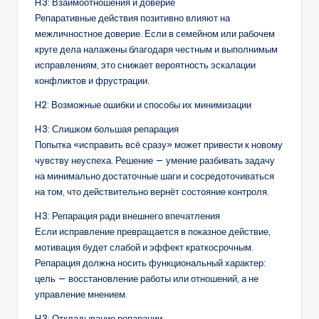
H3: Взаимоотношения и доверие
Репаративные действия позитивно влияют на
межличностное доверие. Если в семейном или рабочем
круге дела налажены благодаря честным и выполнимым
исправлениям, это снижает вероятность эскалации
конфликтов и фрустрации.
H2: Возможные ошибки и способы их минимизации
H3: Слишком большая репарация
Попытка «исправить всё сразу» может привести к новому
чувству неуспеха. Решение — умение разбивать задачу
на минимально достаточные шаги и сосредоточиваться
на том, что действительно вернёт состояние контроля.
H3: Репарация ради внешнего впечатления
Если исправление превращается в показное действие,
мотивация будет слабой и эффект краткосрочным.
Репарация должна носить функциональный характер:
цель — восстановление работы или отношений, а не
управление мнением.
H3: Откладывание репарации