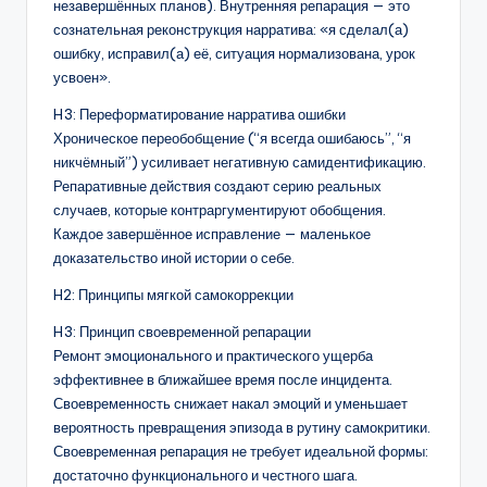
незавершённых планов). Внутренняя репарация — это
сознательная реконструкция нарратива: «я сделал(а)
ошибку, исправил(а) её, ситуация нормализована, урок
усвоен».
H3: Переформатирование нарратива ошибки
Хроническое переобобщение (“я всегда ошибаюсь”, “я
никчёмный”) усиливает негативную самидентификацию.
Репаративные действия создают серию реальных
случаев, которые контраргументируют обобщения.
Каждое завершённое исправление — маленькое
доказательство иной истории о себе.
H2: Принципы мягкой самокоррекции
H3: Принцип своевременной репарации
Ремонт эмоционального и практического ущерба
эффективнее в ближайшее время после инцидента.
Своевременность снижает накал эмоций и уменьшает
вероятность превращения эпизода в рутину самокритики.
Своевременная репарация не требует идеальной формы:
достаточно функционального и честного шага.